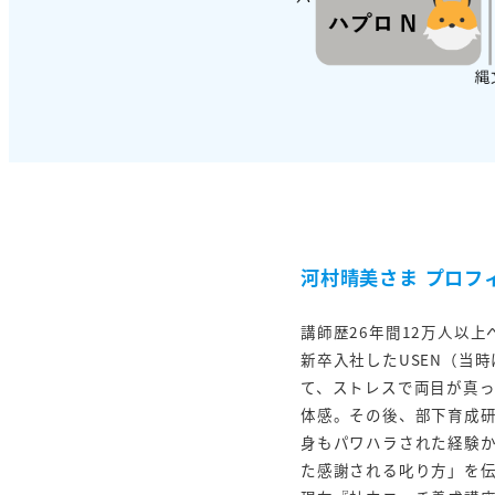
河村晴美さま プロフ
講師歴26年間12万人以
新卒入社したUSEN（当
て、ストレスで両目が真
体感。その後、部下育成
身もパワハラされた経験
た感謝される叱り方」を