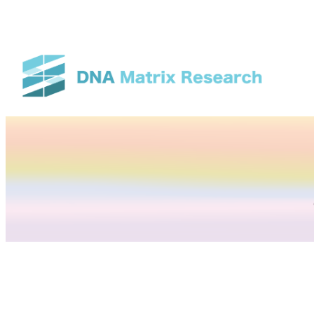
メ
イ
ン
コ
ン
テ
ン
ツ
へ
移
動