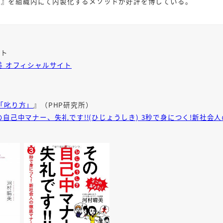
座』を組織内にて内製化するメソッドが好評を博している。
イト
美 オフィシャルサイト
「叱り方」
』（PHP研究所）
の自己中マナー、失礼です!!(ひじょうしき) 3秒で身につく!新社会