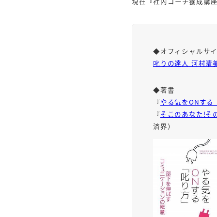
現在『社内コーチ養成講
◆オフィシャルサ
叱りの達人 河村晴
◆著書
『
やる気をONする
『
そこのあなた!そ
済界）