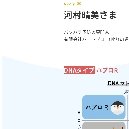
story 06
河村晴美さま
パワハラ予防の専門家
有限会社ハートプロ （叱りの
DNAタイプ
ハプロR