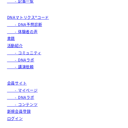
- 記事一覧
DNAマトリクス®コード
- DNA予想診断
- 体験者の声
書籍
活動紹介
- コミュニティ
- DNAラボ
- 講演依頼
会員サイト
- マイページ
- DNAラボ
- コンテンツ
新規会員登録
ログイン