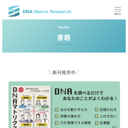
メ
イ
MENU
ン
コ
books
ン
書籍
テ
ン
ツ
へ
移
＼新刊発売中／
動